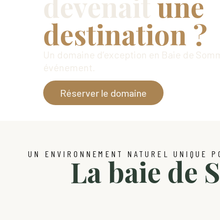
devenait
une
destination ?
Un domaine d’exception en Baie de Somme
événement.
Réserver le domaine
UN ENVIRONNEMENT NATUREL UNIQUE P
La baie de