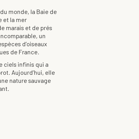
 du monde, la Baie de
 et la mer
e marais et de prés
 incomparable, un
’espèces d’oiseaux
ques de France.
ciels infinis qui a
rot. Aujourd’hui, elle
t une nature sauvage
ant.