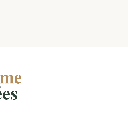
mme
ées